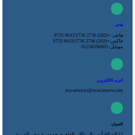
هاتف
هاتف: +(202) 2736 0633/2736 9735
فاكس:+(202) 2736 0633/2736 9735
موبايل: 01224590603
البريد الالكتروني
ecs-services@ecoconserv.com
العنوان
12 الصالح أيوب الزمالك، القاهرة، جمهورية مصر العربية